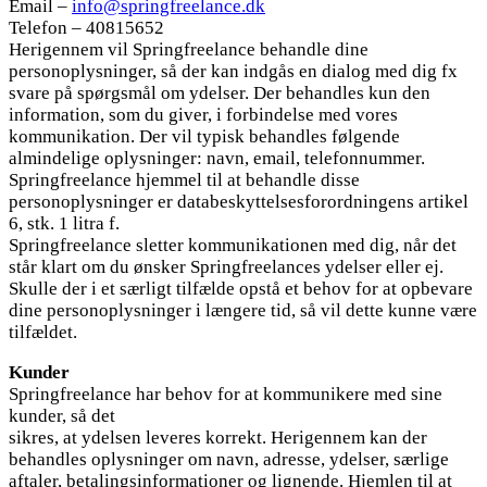
Email –
info@springfreelance.dk
Telefon – 40815652
Herigennem vil Springfreelance behandle dine
personoplysninger, så der kan indgås en dialog med dig fx
svare på spørgsmål om ydelser. Der behandles kun den
information, som du giver, i forbindelse med vores
kommunikation. Der vil typisk behandles følgende
almindelige oplysninger: navn, email, telefonnummer.
Springfreelance hjemmel til at behandle disse
personoplysninger er databeskyttelsesforordningens artikel
6, stk. 1 litra f.
Springfreelance sletter kommunikationen med dig, når det
står klart om du ønsker Springfreelances ydelser eller ej.
Skulle der i et særligt tilfælde opstå et behov for at opbevare
dine personoplysninger i længere tid, så vil dette kunne være
tilfældet.
Kunder
Springfreelance har behov for at kommunikere med sine
kunder, så det
sikres, at ydelsen leveres korrekt. Herigennem kan der
behandles oplysninger om navn, adresse, ydelser, særlige
aftaler, betalingsinformationer og lignende. Hjemlen til at