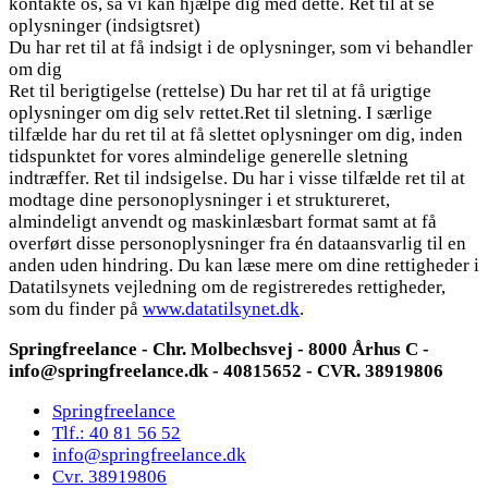
kontakte os, så vi kan hjælpe dig med dette. Ret til at se
oplysninger (indsigtsret)
Du har ret til at få indsigt i de oplysninger, som vi behandler
om dig
Ret til berigtigelse (rettelse) Du har ret til at få urigtige
oplysninger om dig selv rettet.Ret til sletning. I særlige
tilfælde har du ret til at få slettet oplysninger om dig, inden
tidspunktet for vores almindelige generelle sletning
indtræffer. Ret til indsigelse. Du har i visse tilfælde ret til at
modtage dine personoplysninger i et struktureret,
almindeligt anvendt og maskinlæsbart format samt at få
overført disse personoplysninger fra én dataansvarlig til en
anden uden hindring. Du kan læse mere om dine rettigheder i
Datatilsynets vejledning om de registreredes rettigheder,
som du finder på
www.datatilsynet.dk
.
Springfreelance - Chr. Molbechsvej - 8000 Århus C -
info@springfreelance.dk - 40815652 - CVR. 38919806
Springfreelance
Tlf.: 40 81 56 52
info@springfreelance.dk
Cvr. 38919806